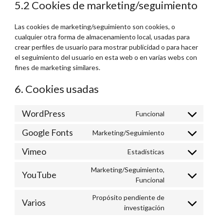
5.2 Cookies de marketing/seguimiento
Las cookies de marketing/seguimiento son cookies, o
cualquier otra forma de almacenamiento local, usadas para
crear perfiles de usuario para mostrar publicidad o para hacer
el seguimiento del usuario en esta web o en varias webs con
fines de marketing similares.
6. Cookies usadas
WordPress
Funcional
Consent
to
Google Fonts
Marketing/Seguimiento
Consent
service
to
wordpress
Vimeo
Estadísticas
Consent
service
to
google-
Marketing/Seguimiento,
YouTube
service
fonts
Consent
Funcional
vimeo
to
Propósito pendiente de
service
Varios
Consent
investigación
youtube
to