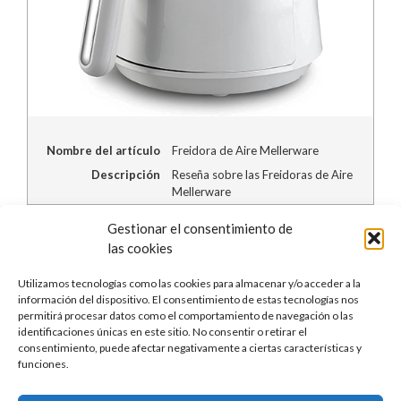
Nombre del artículo
Freidora de Aire Mellerware
Descripción
Reseña sobre las Freidoras de Aire
Mellerware
Gestionar el consentimiento de
las cookies
Política de Privacidad
Utilizamos tecnologías como las cookies para almacenar y/o acceder a la
información del dispositivo. El consentimiento de estas tecnologías nos
permitirá procesar datos como el comportamiento de navegación o las
identificaciones únicas en este sitio. No consentir o retirar el
Política de cookies
consentimiento, puede afectar negativamente a ciertas características y
funciones.
En calidad de Afiliado de Amazon, obtengo